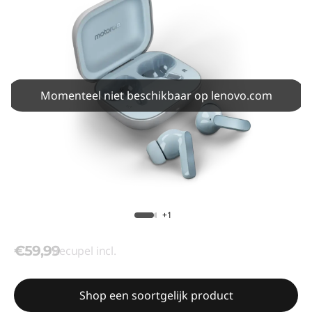
Momenteel niet beschikbaar op lenovo.com
+1
€59,99
Recupel incl.
Shop een soortgelijk product