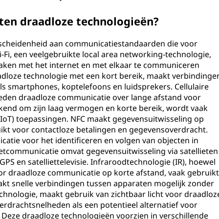
rten draadloze technologieën?
scheidenheid aan communicatiestandaarden die voor
-Fi, een veelgebruikte local area networking-technologie,
maken met het internet en met elkaar te communiceren
adloze technologie met een kort bereik, maakt verbindinge
ls smartphones, koptelefoons en luidsprekers. Cellulaire
eden draadloze communicatie over lange afstand voor
kend om zijn laag vermogen en korte bereik, wordt vaak
 (IoT) toepassingen. NFC maakt gegevensuitwisseling op
ikt voor contactloze betalingen en gegevensoverdracht.
tie voor het identificeren en volgen van objecten in
ietcommunicatie omvat gegevensuitwisseling via satellieten
GPS en satelliettelevisie. Infraroodtechnologie (IR), hoewel
oor draadloze communicatie op korte afstand, vaak gebruik
kt snelle verbindingen tussen apparaten mogelijk zonder
chnologie, maakt gebruik van zichtbaar licht voor draadloz
drachtsnelheden als een potentieel alternatief voor
. Deze draadloze technologieën voorzien in verschillende