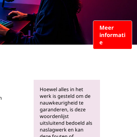
Meer
informati
e
Hoewel alles in het
werk is gesteld om de
n
nauwkeurigheid te
garanderen, is deze
woordenlijst
uitsluitend bedoeld als
naslagwerk en kan
deze fouten of