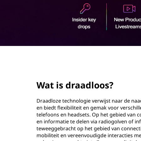
l
o
o
u
d
o
s
?
page hero 2/3
Wat is draadloos?
Draadloze technologie verwijst naar de na
en biedt flexibiliteit en gemak voor versch
telefoons en headsets. Op het gebied van 
en informatie te delen via radiogolven of i
teweeggebracht op het gebied van connectiv
mobiliteit en vereenvoudigde interacties 