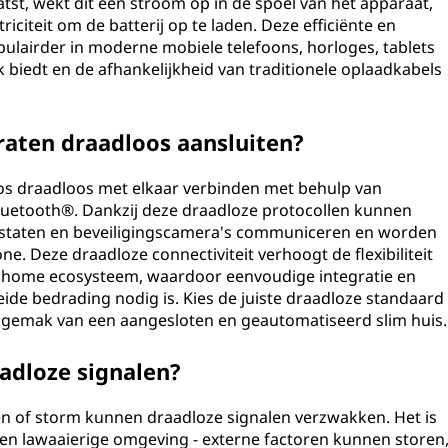
tst, wekt dit een stroom op in de spoel van het apparaat,
citeit om de batterij op te laden. Deze efficiënte en
lairder in moderne mobiele telefoons, horloges, tablets
biedt en de afhankelijkheid van traditionele oplaadkabels
aten draadloos aansluiten?
oos draadloos met elkaar verbinden met behulp van
Bluetooth®. Dankzij deze draadloze protocollen kunnen
mostaten en beveiligingscamera's communiceren en worden
e. Deze draadloze connectiviteit verhoogt de flexibiliteit
t home ecosysteem, waardoor eenvoudige integratie en
eide bedrading nodig is. Kies de juiste draadloze standaard
t gemak van een aangesloten en geautomatiseerd slim huis.
adloze signalen?
n of storm kunnen draadloze signalen verzwakken. Het is
 een lawaaierige omgeving - externe factoren kunnen storen