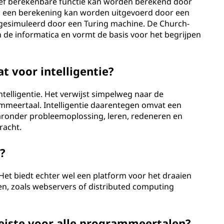
ctief berekenbare functie kan worden berekend door
s een berekening kan worden uitgevoerd door een
gesimuleerd door een Turing machine. De Church-
n de informatica en vormt de basis voor het begrijpen
t voor intelligentie?
telligentie. Het verwijst simpelweg naar de
mmeertaal. Intelligentie daarentegen omvat een
aronder probleemoplossing, leren, redeneren en
racht.
?
. Het biedt echter wel een platform voor het draaien
n, zoals webservers of distributed computing
reiste voor alle programmeertalen?