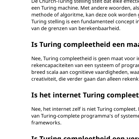
De Church-Turing stelling stelt dat elke effe
een Turing machine. Met andere woorden, al
methode of algoritme, kan deze ook worden 
Turing stelling is een fundamenteel concept i
van de grenzen van berekenbaarheid.
Is Turing compleetheid een maa
Nee, Turing compleetheid is geen maat voor in
rekencapaciteiten van een systeem of progra
breed scala aan cognitieve vaardigheden, wa
creativiteit, die verder gaan dan alleen rekenk
Is het internet Turing compleet
Nee, het internet zelf is niet Turing compleet
van Turing-complete programma's of systeme
frameworks.
Is Turing compleetheid een ve