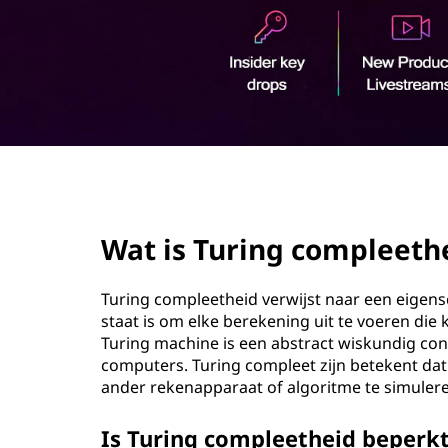
g
o
c
u
d
o
m
p
page hero 2/3
l
Wat is Turing compleeth
e
e
Turing compleetheid verwijst naar een eigen
staat is om elke berekening uit te voeren di
t
Turing machine is een abstract wiskundig co
computers. Turing compleet zijn betekent dat
h
ander rekenapparaat of algoritme te simuler
e
Is Turing compleetheid beperk