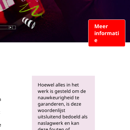
Meer
informati
e
Hoewel alles in het
werk is gesteld om de
nauwkeurigheid te
n
garanderen, is deze
woordenlijst
t
uitsluitend bedoeld als
naslagwerk en kan
e
deze fouten of