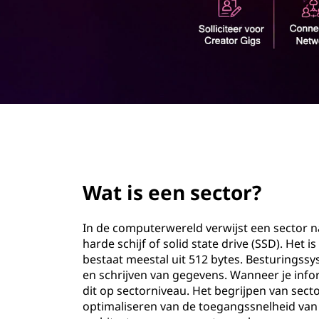
c
o
t
u
d
o
r
?
page hero 2/3
Wat is een sector?
In de computerwereld verwijst een sector 
harde schijf of solid state drive (SSD). He
bestaat meestal uit 512 bytes. Besturingss
en schrijven van gegevens. Wanneer je info
dit op sectorniveau. Het begrijpen van secto
optimaliseren van de toegangssnelheid van