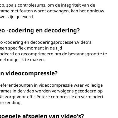
 zoals controlesums, om de integriteit van de
rame met fouten wordt ontvangen, kan het opnieuw
ol zijn geleverd.
eo -codering en decodering?
ideo -codering en decoderingsprocessen.Video's
 een specifiek moment in de tijd
odeerd en gecomprimeerd om de bestandsgrootte te
peel mogelijk te maken.
in videocompressie?
 referentiepunten in videocompressie waar volledige
rames in de video worden vervolgens gecodeerd op
it zorgt voor efficiëntere compressie en vermindert
verzending.
soepele afspelen van video's?