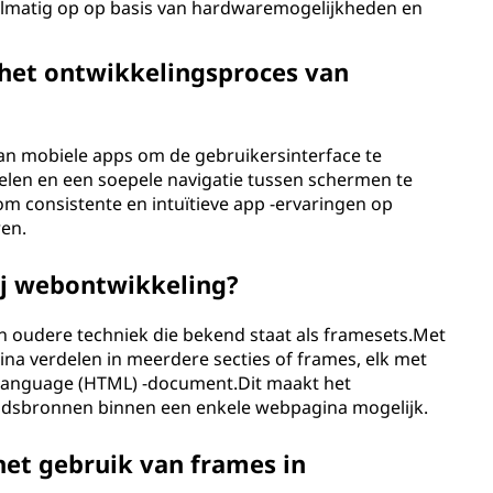
lmatig op op basis van hardwaremogelijkheden en
het ontwikkelingsproces van
an mobiele apps om de gebruikersinterface te
elen en een soepele navigatie tussen schermen te
om consistente en intuïtieve app -ervaringen op
ren.
ij webontwikkeling?
n oudere techniek die bekend staat als framesets.Met
a verdelen in meerdere secties of frames, elk met
Language (HTML) -document.Dit maakt het
houdsbronnen binnen een enkele webpagina mogelijk.
het gebruik van frames in