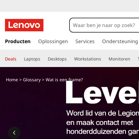
G
a
Producten
Oplossingen
Services
Ondersteuning
n
a
Deals
Laptops
Desktops
Workstations
Monitoren
a
r
d
Home
>
Glossary
> Wat is een frame?
e
h
o
o
f
d
i
n
h