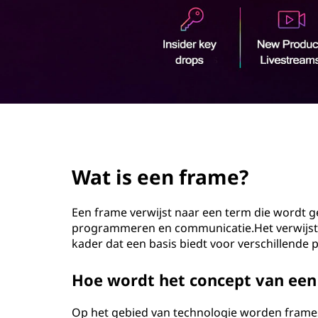
o
u
d
page hero 2/3
Wat is een frame?
Een frame verwijst naar een term die wordt g
programmeren en communicatie.Het verwijst m
kader dat een basis biedt voor verschillend
Hoe wordt het concept van een
Op het gebied van technologie worden frames