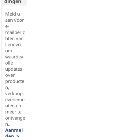
dingen
Meld u
aan voor
e-
mailberic
hten van
Lenovo
om
waardev
olle
updates
over
producte
n,
verkoop,
eveneme
nten en
meer te
ontvange
n...
Aanmel
den >