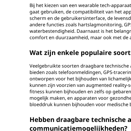
a
Bij het kiezen van een wearable tech-apparaat 
gaat gebruiken, de compatibiliteit van het a
t
scherm en de gebruikersinterface, de levensd
andere functies zoals hartslagmonitoring, GPS
e
waterbestendigheid. Daarnaast is het belangri
comfort en duurzaamheid, maar ook met de al
n
?
Wat zijn enkele populaire soor
Veelgebruikte soorten draagbare technische a
bieden zoals telefoonmeldingen, GPS-tracering 
ontworpen voor het bijhouden van lichamelijke
kunnen zijn voorzien van augmented reality-
fitness kunnen bijhouden en zelfs op gebar
mogelijk maken, en apparaten voor gezondheid
bloeddruk kunnen bijhouden voor medische 
Hebben draagbare technische 
communicatiemogelijkheden?