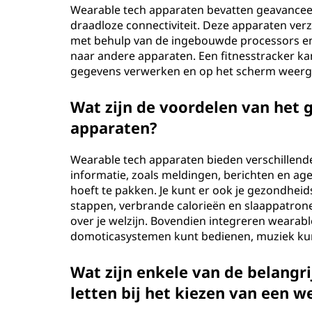
Wearable tech apparaten bevatten geavancee
i
draadloze connectiviteit. Deze apparaten ve
met behulp van de ingebouwde processors en
s
naar andere apparaten. Een fitnesstracker ka
gegevens verwerken en op het scherm weerge
c
h
Wat zijn de voordelen van het 
apparaten?
e
Wearable tech apparaten bieden verschillende
a
informatie, zoals meldingen, berichten en ag
hoeft te pakken. Je kunt er ook je gezondhe
p
stappen, verbrande calorieën en slaappatron
over je welzijn. Bovendien integreren wearab
p
domoticasystemen kunt bedienen, muziek kunt
a
Wat zijn enkele van de belang
r
letten bij het kiezen van een 