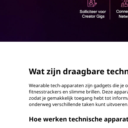
a
o
g
u
d
b
a
r
page hero 2/3
e
Wat zijn draagbare tech
t
e
Wearable tech-apparaten zijn gadgets die je 
fitnesstrackers en slimme brillen. Deze appa
c
zodat je gemakkelijk toegang hebt tot inform
onderweg verschillende taken kunt uitvoeren
h
Hoe werken technische appara
n