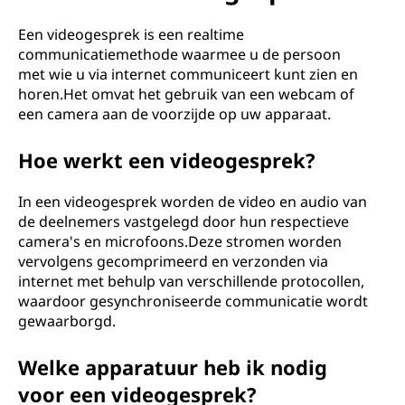
d
e
Een videogesprek is een realtime
communicatiemethode waarmee u de persoon
o
met wie u via internet communiceert kunt zien en
horen.Het omvat het gebruik van een webcam of
g
een camera aan de voorzijde op uw apparaat.
e
Hoe werkt een videogesprek?
s
In een videogesprek worden de video en audio van
de deelnemers vastgelegd door hun respectieve
p
camera's en microfoons.Deze stromen worden
vervolgens gecomprimeerd en verzonden via
r
internet met behulp van verschillende protocollen,
waardoor gesynchroniseerde communicatie wordt
e
gewaarborgd.
k
Welke apparatuur heb ik nodig
?
voor een videogesprek?