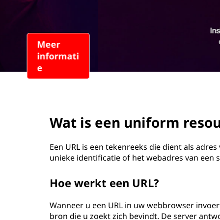
o
u
d
page hero 2/3
Wat is een uniform resou
Een URL is een tekenreeks die dient als adres 
unieke identificatie of het webadres van een 
Hoe werkt een URL?
Wanneer u een URL in uw webbrowser invoert
bron die u zoekt zich bevindt. De server an