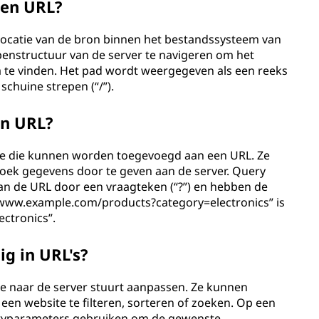
een URL?
e locatie van de bron binnen het bestandssysteem van
penstructuur van de server te navigeren om het
te vinden. Het pad wordt weergegeven als een reeks
huine strepen (“/”).
en URL?
tie die kunnen worden toegevoegd aan een URL. Ze
ek gegevens door te geven aan de server. Query
n de URL door een vraagteken (“?”) en hebben de
//www.example.com/products?category=electronics” is
ctronics”.
ig in URL's?
je naar de server stuurt aanpassen. Ze kunnen
een website te filteren, sorteren of zoeken. Op een
ueryparameters gebruiken om de gewenste