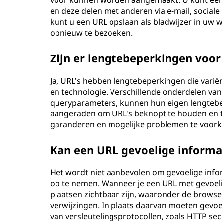
voor kunnen worden aangemaakt. U kunt een 
en deze delen met anderen via e-mail, social
kunt u een URL opslaan als bladwijzer in uw
opnieuw te bezoeken.
Zijn er lengtebeperkingen voor
Ja, URL's hebben lengtebeperkingen die varië
en technologie. Verschillende onderdelen va
queryparameters, kunnen hun eigen lengteb
aangeraden om URL's beknopt te houden en te 
garanderen en mogelijke problemen te voor
Kan een URL gevoelige informa
Het wordt niet aanbevolen om gevoelige info
op te nemen. Wanneer je een URL met gevoelig
plaatsen zichtbaar zijn, waaronder de brows
verwijzingen. In plaats daarvan moeten gevo
van versleutelingsprotocollen, zoals HTTP sec