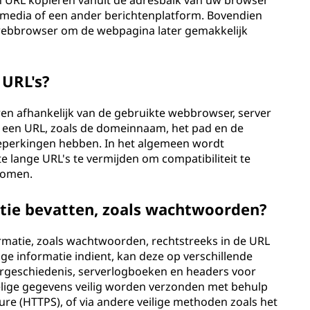
URL kopiëren vanuit de adresbalk van uw browser
e media of een ander berichtenplatform. Bovendien
 webbrowser om de webpagina later gemakkelijk
 URL's?
ren afhankelijk van de gebruikte webbrowser, server
n een URL, zoals de domeinnaam, het pad en de
eperkingen hebben. In het algemeen wordt
lange URL's te vermijden om compatibiliteit te
komen.
tie bevatten, zoals wachtwoorden?
rmatie, zoals wachtwoorden, rechtstreeks in de URL
e informatie indient, kan deze op verschillende
ergeschiedenis, serverlogboeken en headers voor
elige gegevens veilig worden verzonden met behulp
ure (HTTPS), of via andere veilige methoden zoals het