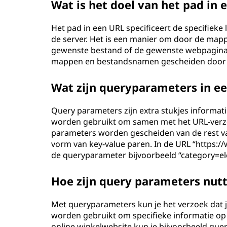
Wat is het doel van het pad in 
Het pad in een URL specificeert de specifiek
de server. Het is een manier om door de map
gewenste bestand of de gewenste webpagina 
mappen en bestandsnamen gescheiden door sc
Wat zijn queryparameters in e
Query parameters zijn extra stukjes informa
worden gebruikt om samen met het URL-verzo
parameters worden gescheiden van de rest va
vorm van key-value paren. In de URL “https:
de queryparameter bijvoorbeeld “category=ele
Hoe zijn query parameters nutt
Met queryparameters kun je het verzoek dat 
worden gebruikt om specifieke informatie op 
online winkelwebsite kun je bijvoorbeeld q