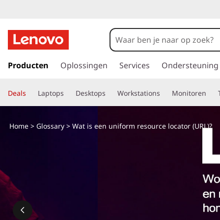
G
a
Producten
Oplossingen
Services
Ondersteuning
n
a
Deals
Laptops
Desktops
Workstations
Monitoren
a
r
d
Home
>
Glossary
> Wat is een uniform resource locator (URL)?
e
h
o
o
f
d
i
n
h