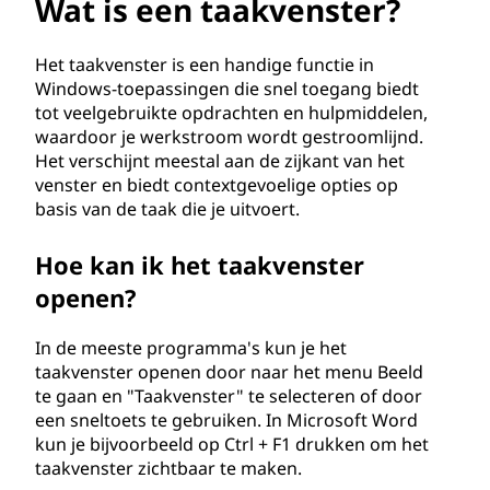
a
Wat is een taakvenster?
k
Het taakvenster is een handige functie in
v
Windows-toepassingen die snel toegang biedt
tot veelgebruikte opdrachten en hulpmiddelen,
e
waardoor je werkstroom wordt gestroomlijnd.
Het verschijnt meestal aan de zijkant van het
n
venster en biedt contextgevoelige opties op
basis van de taak die je uitvoert.
s
Hoe kan ik het taakvenster
t
openen?
e
In de meeste programma's kun je het
r
taakvenster openen door naar het menu Beeld
te gaan en "Taakvenster" te selecteren of door
?
een sneltoets te gebruiken. In Microsoft Word
kun je bijvoorbeeld op Ctrl + F1 drukken om het
taakvenster zichtbaar te maken.