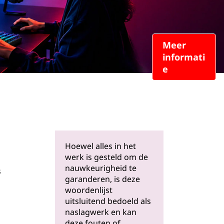
Meer
informati
e
Hoewel alles in het
werk is gesteld om de
nauwkeurigheid te
s
garanderen, is deze
woordenlijst
uitsluitend bedoeld als
naslagwerk en kan
deze fouten of