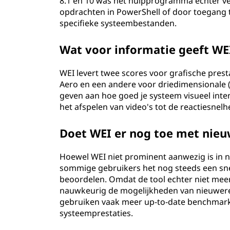
E
8.1 en 10 was het hulpprogramma echter ve
opdrachten in PowerShell of door toegang te
I
specifieke systeembestanden.
)
Wat voor informatie geeft WEI
?
WEI levert twee scores voor grafische pres
Aero en een andere voor driedimensionale (
geven aan hoe goed je systeem visueel inte
het afspelen van video's tot de reactiesnel
Doet WEI er nog toe met nie
Hoewel WEI niet prominent aanwezig is in n
sommige gebruikers het nog steeds een sn
beoordelen. Omdat de tool echter niet meer 
nauwkeurig de mogelijkheden van nieuwere
gebruiken vaak meer up-to-date benchmarki
systeemprestaties.