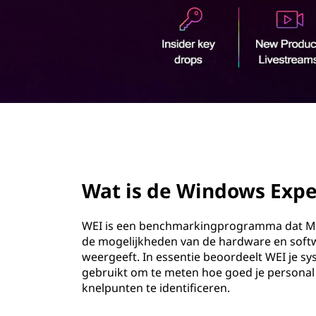
d
o
o
u
d
w
s
E
page hero 2/3
x
p
Wat is de Windows Expe
e
WEI is een benchmarkingprogramma dat Mic
r
de mogelijkheden van de hardware en softwa
weergeeft. In essentie beoordeelt WEI je s
i
gebruikt om te meten hoe goed je persona
knelpunten te identificeren.
e