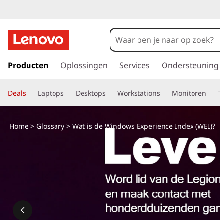
W
a
t
G
a
Producten
Oplossingen
Services
Ondersteuning
i
n
a
s
Deals
Laptops
Desktops
Workstations
Monitoren
a
r
d
d
Home
>
Glossary
> Wat is de Windows Experience Index (WEI)?
e
e
h
o
W
o
f
i
d
i
n
n
h