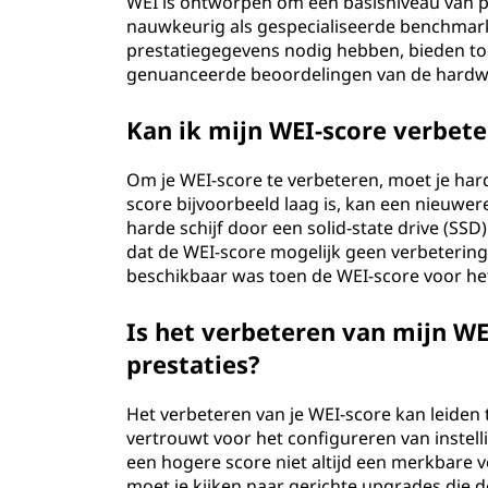
WEI is ontworpen om een basisniveau van pre
nauwkeurig als gespecialiseerde benchmark
prestatiegegevens nodig hebben, bieden t
genuanceerde beoordelingen van de hardw
Kan ik mijn WEI-score verbet
Om je WEI-score te verbeteren, moet je har
score bijvoorbeeld laag is, kan een nieuwe
harde schijf door een solid-state drive (SSD
dat de WEI-score mogelijk geen verbeterin
beschikbaar was toen de WEI-score voor het
Is het verbeteren van mijn WE
prestaties?
Het verbeteren van je WEI-score kan leiden 
vertrouwt voor het configureren van instel
een hogere score niet altijd een merkbare v
moet je kijken naar gerichte upgrades die d