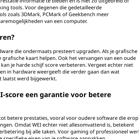
statie-informatie te bieden en is niet zo uitgebreid of
ing tools. Voor degenen die gedetailleerde
ools zoals 3DMark, PCMark of Geekbench meer
aremogelijkheden van een computer.
eren?
dware die ondermaats presteert upgraden. Als je grafische
re grafische kaart helpen. Ook het vervangen van een oude
) kan je harde schijf score verbeteren. Vergeet echter niet
gen in hardware weergeeft die verder gaan dan wat
 laatst werd bijgewerkt.
I-score een garantie voor betere
tot betere prestaties, vooral voor oudere software die erop
lingen. Omdat WEI echter niet allesomvattend is, betekent
erbetering bij alle taken. Voor gaming of professioneel wer
e specifieke eisen van je software aanpakken.