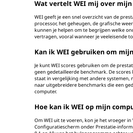
Wat vertelt WEI mij over mij
n
WEI geeft je een snel overzicht van de prest
c
processor, het geheugen, de grafische weer
kunnen je helpen om te begrijpen welke on
e
vertragen, vooral wanneer je veeleisende t
I
Kan ik WEI gebruiken om mijn
n
Je kunt WEI scores gebruiken om de prestat
d
geen gedetailleerde benchmark. De scores
staat in vergelijking met andere systemen, 
e
naar uitgebreidere benchmarks die een gede
computer.
x
Hoe kan ik WEI op mijn compu
(
W
Om WEI uit te voeren, kon je het vroeger in
Configuratiescherm onder Prestatie-inform