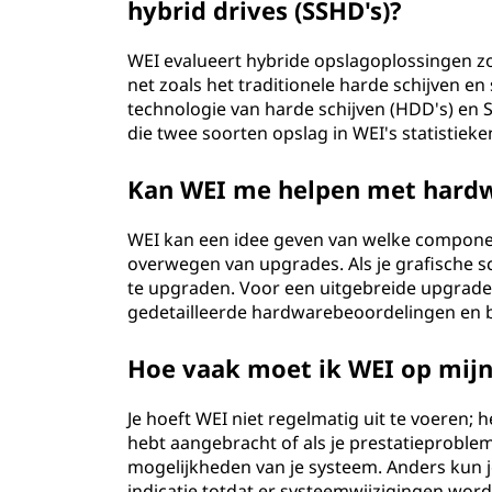
hybrid drives (SSHD's)?
WEI evalueert hybride opslagoplossingen zoa
net zoals het traditionele harde schijven en
technologie van harde schijven (HDD's) en 
die twee soorten opslag in WEI's statistieke
Kan WEI me helpen met hard
WEI kan een idee geven van welke component 
overwegen van upgrades. Als je grafische sc
te upgraden. Voor een uitgebreide upgradep
gedetailleerde hardwarebeoordelingen en
Hoe vaak moet ik WEI op mij
Je hoeft WEI niet regelmatig uit te voeren; h
hebt aangebracht of als je prestatieproble
mogelijkheden van je systeem. Anders kun j
indicatie totdat er systeemwijzigingen wo