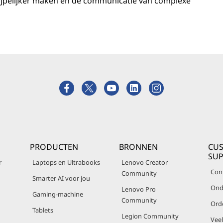
rijpelijker maken en de communicatie van complexe
PRODUCTEN
BRONNEN
CU
SU
r
Laptops en Ultrabooks
Lenovo Creator
Con
Community
Smarter AI voor jou
Ond
Lenovo Pro
Gaming-machine
Community
Ord
Tablets
Legion Community
Vee