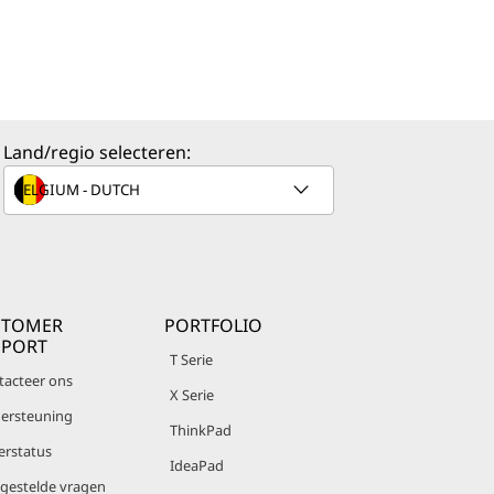
Land/regio selecteren:
STOMER
PORTFOLIO
PPORT
T Serie
tacteer ons
X Serie
ersteuning
ThinkPad
erstatus
IdeaPad
lgestelde vragen