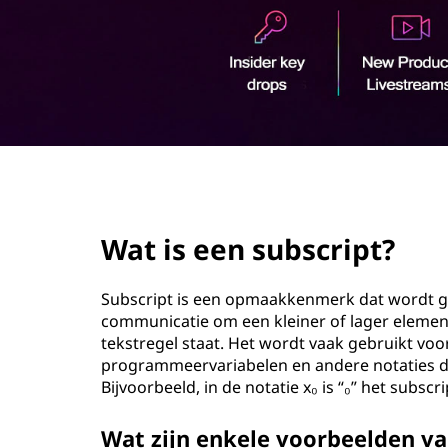
b
o
s
u
d
c
r
i
page hero 2/3
p
Wat is een subscript?
t
?
Subscript is een opmaakkenmerk dat wordt 
communicatie om een kleiner of lager elemen
tekstregel staat. Het wordt vaak gebruikt vo
programmeervariabelen en andere notaties di
Bijvoorbeeld, in de notatie x₀ is “₀” het subscri
Wat zijn enkele voorbeelden va