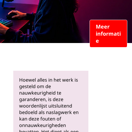
Meer
informati
e
Hoewel alles in het werk is
gesteld om de
nauwkeurigheid te
garanderen, is deze
woordenlijst uitsluitend
bedoeld als naslagwerk en
kan deze fouten of
onnauwkeurigheden
bevatten. Het dient als een