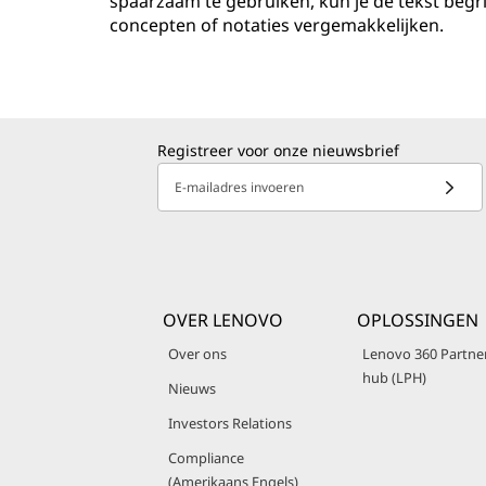
spaarzaam te gebruiken, kun je de tekst beg
concepten of notaties vergemakkelijken.
Registreer voor onze nieuwsbrief
E-mailadres invoeren
OVER LENOVO
OPLOSSINGEN
Over ons
Lenovo 360 Partne
hub (LPH)
Nieuws
Investors Relations
Compliance
(Amerikaans Engels)