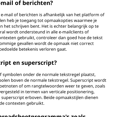
-mail of berichten?
e-mail of berichten is afhankelijk van het platform of
allen heb je toegang tot opmaakopties waarmee je
n het schrijven bent. Het is echter belangrijk op te
al wordt ondersteund in alle e-mailclients of
 contexten gebruikt, controleer dan goed hoe de tekst
sommige gevallen wordt de opmaak niet correct
doelde betekenis verloren gaat.
cript en superscript?
 of symbolen onder de normale tekstregel plaatst,
bolen boven de normale tekstregel. Superscript wordt
oetnoten of om rangtelwoorden weer te geven, zoals
vergesteld in termen van verticale positionering,
n superscript erboven. Beide opmaakstijlen dienen
nde contexten gebruikt.
 spreadsheetprogramma's zoals