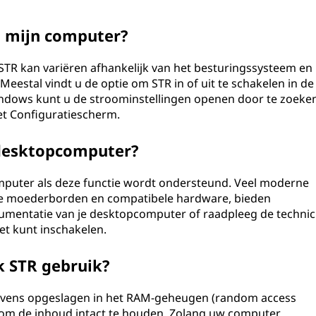
op mijn computer?
 STR kan variëren afhankelijk van het besturingssysteem en
estal vindt u de optie om STR in of uit te schakelen in de
Windows kunt u de stroominstellingen openen door te zoeke
et Configuratiescherm.
 desktopcomputer?
mputer als deze functie wordt ondersteund. Veel moderne
re moederborden en compatibele hardware, bieden
umentatie van je desktopcomputer of raadpleeg de technic
het kunt inschakelen.
ik STR gebruik?
gevens opgeslagen in het RAM-geheugen (random access
 om de inhoud intact te houden. Zolang uw computer