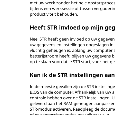
met uw werk zonder het hele opstartproces
tijdens een werksessie of tussen vergaderi
productiviteit behouden.
Heeft STR invloed op mijn ge
Nee, STR heeft geen invloed op uw gegeve
uw gegevens en instellingen opgeslagen i
vluchtig geheugen is. Zolang uw computer 
batterijstroom heeft, blijven uw gegevens 
op te slaan voordat je STR start, voor het 
Kan ik de STR instellingen aa
In de meeste gevallen zijn de STR instelli
BIOS van de computer. Afhankelijk van uw a
controle hebben over de STR instellingen. 
geleverd aan het RAM-geheugen aanpassen in
STR-modus activeren. Raadpleeg de docume
of er aanpassingsopties beschikbaar zijn.