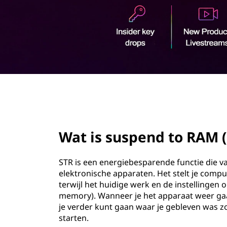
n
o
d
u
d
t
o
R
page hero 2/3
A
M
Wat is suspend to RAM (
(
STR is een energiebesparende functie die 
S
elektronische apparaten. Het stelt je comp
terwijl het huidige werk en de instellinge
T
memory). Wanneer je het apparaat weer gaat
je verder kunt gaan waar je gebleven was z
R
starten.