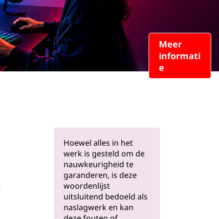
Meer
informati
e
Hoewel alles in het
werk is gesteld om de
nauwkeurigheid te
garanderen, is deze
woordenlijst
t
uitsluitend bedoeld als
naslagwerk en kan
deze fouten of