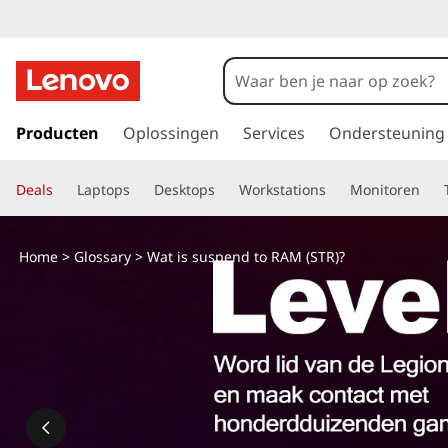
W
a
t
G
a
Producten
Oplossingen
Services
Ondersteuning
i
n
a
s
Deals
Laptops
Desktops
Workstations
Monitoren
a
r
s
d
Home
>
Glossary
> Wat is suspend to RAM (STR)?
e
u
h
o
s
o
f
p
d
i
e
n
h