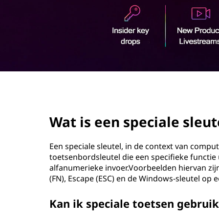
o
u
d
page hero 2/3
Wat is een speciale sleut
Een speciale sleutel, in de context van compu
toetsenbordsleutel die een specifieke functie
alfanumerieke invoer.Voorbeelden hiervan zijn 
(FN), Escape (ESC) en de Windows-sleutel op
Kan ik speciale toetsen gebrui