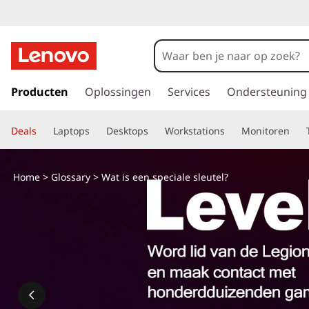
G
a
Producten
Oplossingen
Services
Ondersteuning
n
a
Deals
Laptops
Desktops
Workstations
Monitoren
a
r
d
Home
>
Glossary
> Wat is een speciale sleutel?
e
h
o
o
f
d
i
n
h