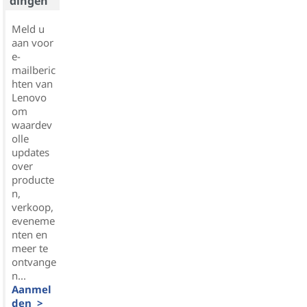
dingen
Meld u
aan voor
e-
mailberic
hten van
Lenovo
om
waardev
olle
updates
over
producte
n,
verkoop,
eveneme
nten en
meer te
ontvange
n...
Aanmel
den >