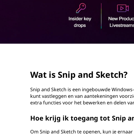
o
u
d
page hero 2/3
Wat is Snip and Sketch?
Snip and Sketch is een ingebouwde Windows
kunt vastleggen en van aantekeningen voorzie
extra functies voor het bewerken en delen van
Hoe krijg ik toegang tot Snip a
Om Snip and Sketch te openen, kun je ernaar 