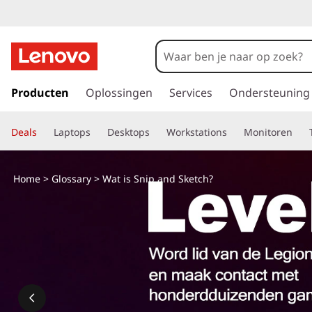
G
a
Producten
Oplossingen
Services
Ondersteuning
n
a
Deals
Laptops
Desktops
Workstations
Monitoren
a
r
d
Home
>
Glossary
> Wat is Snip and Sketch?
e
h
o
o
f
d
i
n
h