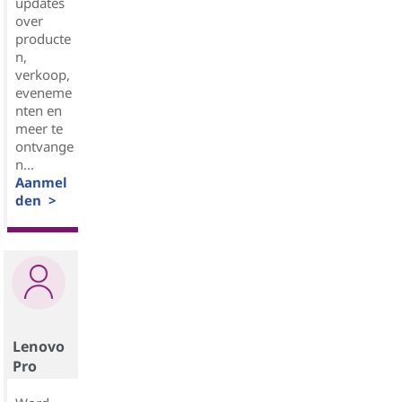
updates
over
producte
n,
verkoop,
eveneme
nten en
meer te
ontvange
n...
Aanmel
den >
Lenovo
Pro