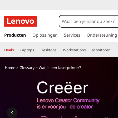
G
a
Producten
Oplossingen
Services
Ondersteuning
n
a
Deals
Laptops
Desktops
Workstations
Monitoren
a
r
d
Home
>
Glossary
> Wat is een laserprinter?
e
h
o
o
f
d
i
n
h