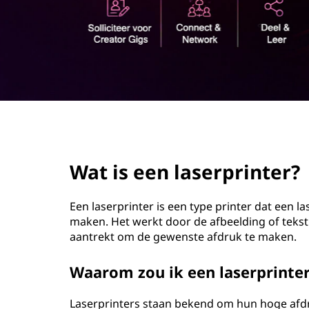
o
u
d
page hero 2/3
Wat is een laserprinter?
Een laserprinter is een type printer dat een l
maken. Het werkt door de afbeelding of tekst
aantrekt om de gewenste afdruk te maken.
Waarom zou ik een laserprinter
Laserprinters staan bekend om hun hoge afdr