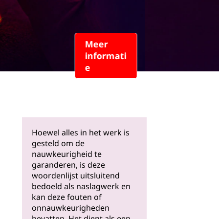
Meer
informati
e
Hoewel alles in het werk is
gesteld om de
nauwkeurigheid te
garanderen, is deze
woordenlijst uitsluitend
bedoeld als naslagwerk en
kan deze fouten of
onnauwkeurigheden
bevatten. Het dient als een