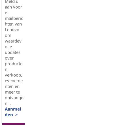
Meld u
aan voor
e-
mailberic
hten van
Lenovo
om
waardev
olle
updates
over
producte
n,
verkoop,
eveneme
nten en
meer te
ontvange
n...
Aanmel
den >