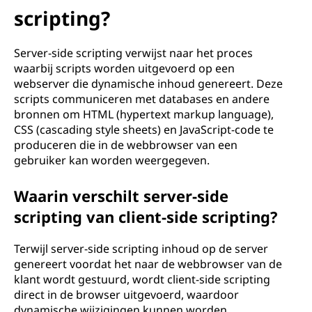
r
scripting?
-
Server-side scripting verwijst naar het proces
s
waarbij scripts worden uitgevoerd op een
webserver die dynamische inhoud genereert. Deze
i
scripts communiceren met databases en andere
bronnen om HTML (hypertext markup language),
d
CSS (cascading style sheets) en JavaScript-code te
e
produceren die in de webbrowser van een
gebruiker kan worden weergegeven.
s
Waarin verschilt server-side
c
scripting van client-side scripting?
r
Terwijl server-side scripting inhoud op de server
genereert voordat het naar de webbrowser van de
i
klant wordt gestuurd, wordt client-side scripting
p
direct in de browser uitgevoerd, waardoor
dynamische wijzigingen kunnen worden