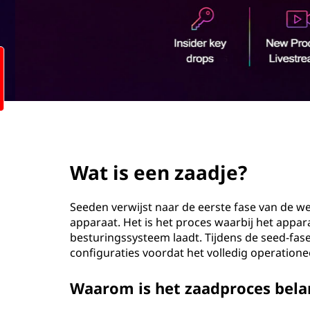
a
o
d
u
d
j
e
?
page hero 2/3
Wat is een zaadje?
Seeden verwijst naar de eerste fase van de we
apparaat. Het is het proces waarbij het appar
besturingssysteem laadt. Tijdens de seed-fas
configuraties voordat het volledig operatione
Waarom is het zaadproces bela