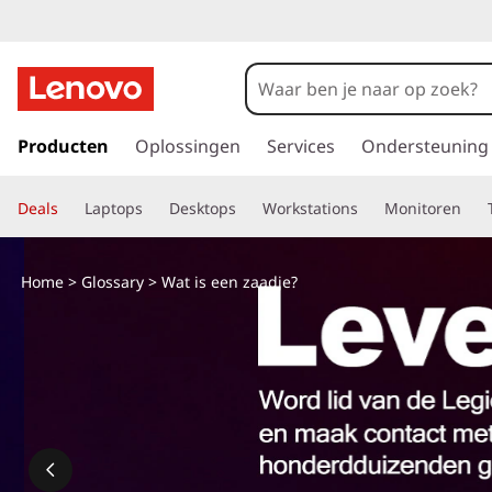
W
a
t
G
a
Producten
Oplossingen
Services
Ondersteuning
i
n
a
s
Deals
Laptops
Desktops
Workstations
Monitoren
a
r
e
d
Home
>
Glossary
> Wat is een zaadje?
e
e
h
o
n
o
f
z
d
i
a
n
h