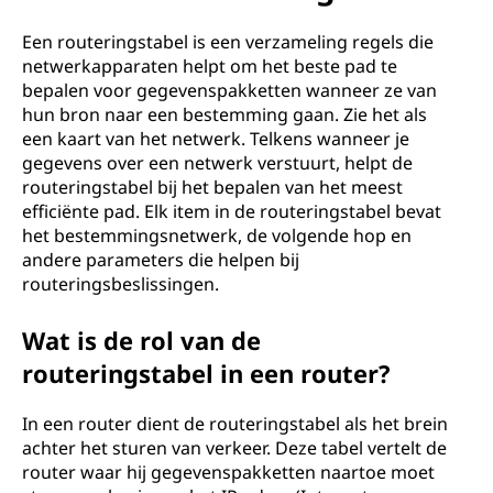
u
t
Een routeringstabel is een verzameling regels die
netwerkapparaten helpt om het beste pad te
e
bepalen voor gegevenspakketten wanneer ze van
hun bron naar een bestemming gaan. Zie het als
r
een kaart van het netwerk. Telkens wanneer je
gegevens over een netwerk verstuurt, helpt de
i
routeringstabel bij het bepalen van het meest
efficiënte pad. Elk item in de routeringstabel bevat
n
het bestemmingsnetwerk, de volgende hop en
andere parameters die helpen bij
g
routeringsbeslissingen.
s
Wat is de rol van de
routeringstabel in een router?
t
a
In een router dient de routeringstabel als het brein
achter het sturen van verkeer. Deze tabel vertelt de
b
router waar hij gegevenspakketten naartoe moet