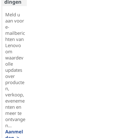
dingen
Meld u
aan voor
e-
mailberic
hten van
Lenovo
om
waardev
olle
updates
over
producte
n,
verkoop,
eveneme
nten en
meer te
ontvange
n...
Aanmel
den >