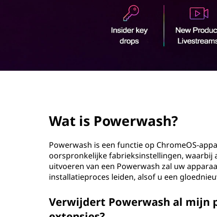
w
o
a
u
d
s
h
?
page hero 2/3
Wat is Powerwash?
Powerwash is een functie op ChromeOS-appa
oorspronkelijke fabrieksinstellingen, waarbij
uitvoeren van een Powerwash zal uw apparaa
installatieproces leiden, alsof u een gloednie
Verwijdert Powerwash al mijn 
extensies?