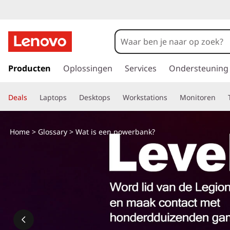
W
a
t
G
a
Producten
Oplossingen
Services
Ondersteuning
i
n
a
s
Deals
Laptops
Desktops
Workstations
Monitoren
a
r
e
d
Home
>
Glossary
> Wat is een powerbank?
e
e
h
o
n
o
f
p
d
i
o
n
h