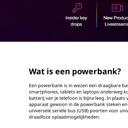
w
o
e
u
d
r
b
a
page hero 2/3
n
Wat is een powerbank?
k
?
Een powerbank is in wezen een draagbare bat
smartphones, tablets en laptops onderweg kun
batterij van je telefoon is bijna leeg. In plaa
apparaat gewoon in de powerbank steken en 
universele seriële bus (USB) poorten voor uni
draadloze oplaadmogelijkheden.