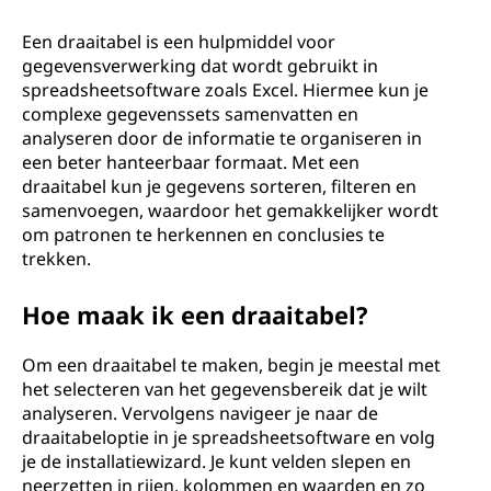
a
a
Een draaitabel is een hulpmiddel voor
gegevensverwerking dat wordt gebruikt in
i
spreadsheetsoftware zoals Excel. Hiermee kun je
complexe gegevenssets samenvatten en
t
analyseren door de informatie te organiseren in
een beter hanteerbaar formaat. Met een
a
draaitabel kun je gegevens sorteren, filteren en
samenvoegen, waardoor het gemakkelijker wordt
b
om patronen te herkennen en conclusies te
trekken.
e
Hoe maak ik een draaitabel?
l
Om een draaitabel te maken, begin je meestal met
?
het selecteren van het gegevensbereik dat je wilt
analyseren. Vervolgens navigeer je naar de
draaitabeloptie in je spreadsheetsoftware en volg
je de installatiewizard. Je kunt velden slepen en
neerzetten in rijen, kolommen en waarden en zo