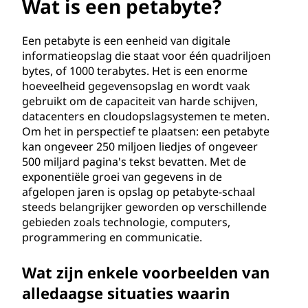
t
Wat is een petabyte?
a
Een petabyte is een eenheid van digitale
b
informatieopslag die staat voor één quadriljoen
bytes, of 1000 terabytes. Het is een enorme
y
hoeveelheid gegevensopslag en wordt vaak
gebruikt om de capaciteit van harde schijven,
t
datacenters en cloudopslagsystemen te meten.
Om het in perspectief te plaatsen: een petabyte
e
kan ongeveer 250 miljoen liedjes of ongeveer
500 miljard pagina's tekst bevatten. Met de
?
exponentiële groei van gegevens in de
afgelopen jaren is opslag op petabyte-schaal
steeds belangrijker geworden op verschillende
gebieden zoals technologie, computers,
programmering en communicatie.
Wat zijn enkele voorbeelden van
alledaagse situaties waarin