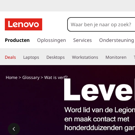
G
a
Producten
Oplossingen
Services
Ondersteuning
n
a
Deals
Laptops
Desktops
Workstations
Monitoren
a
r
d
Home
>
Glossary
> Wat is verf?
e
h
o
o
f
d
i
n
h