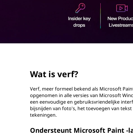
o
u
d
page hero 2/3
Wat is verf?
Verf, meer formeel bekend als Microsoft Pain
opgenomen in alle versies van Microsoft Wi
een eenvoudige en gebruiksvriendelijke inter
bijsnijden van foto's, het toevoegen van teks
tekeningen.
Ondersteunt Microsoft Paint -l