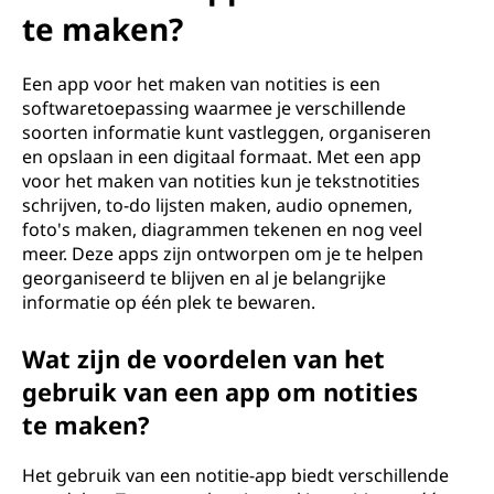
t
te maken?
i
Een app voor het maken van notities is een
t
softwaretoepassing waarmee je verschillende
soorten informatie kunt vastleggen, organiseren
i
en opslaan in een digitaal formaat. Met een app
voor het maken van notities kun je tekstnotities
e
schrijven, to-do lijsten maken, audio opnemen,
s
foto's maken, diagrammen tekenen en nog veel
meer. Deze apps zijn ontworpen om je te helpen
m
georganiseerd te blijven en al je belangrijke
informatie op één plek te bewaren.
a
Wat zijn de voordelen van het
k
gebruik van een app om notities
e
te maken?
n
Het gebruik van een notitie-app biedt verschillende