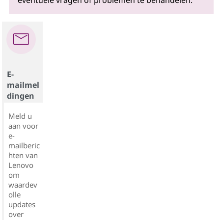
eventuele vragen of problemen te behandelen.
E-
mailmel
dingen
Meld u
aan voor
e-
mailberic
hten van
Lenovo
om
waardev
olle
updates
over