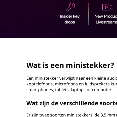
n
o
i
u
d
s
t
e
page hero 2/3
k
Wat is een ministekker?
k
e
Een ministekker verwijst naar een kleine au
koptelefoons, microfoons en luidsprekers k
r
smartphones, tablets, laptops of computers.
?
Wat zijn de verschillende soor
Er zijn twee soorten ministekkers: de 3,5 mm (