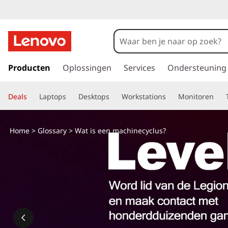
G
a
Producten
Oplossingen
Services
Ondersteuning
n
a
Deals
Laptops
Desktops
Workstations
Monitoren
a
r
d
Home
>
Glossary
> Wat is een machinecyclus?
e
h
o
o
f
d
i
n
h