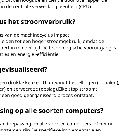
rtijd.Dit verhoogt de efficiëntie door overlappende
an de centrale verwerkingseenheid (CPU).
us het stroomverbruik?
lus van de machinecyclus impact
 leiden tot een hoger stroomgebruik, omdat de
oert in minder tijd.De technologische vooruitgang is
ies en energie -efficiëntie.
evisualiseerd?
n een drukke keuken.U ontvangt bestellingen (ophalen),
er) en serveert ze (opslag).Elke stap stroomt
r een goed georganiseerd proces ontstaat.
sing op alle soorten computers?
van toepassing op alle soorten computers, of het nu
 systemen zijn.De specifieke implementatie en