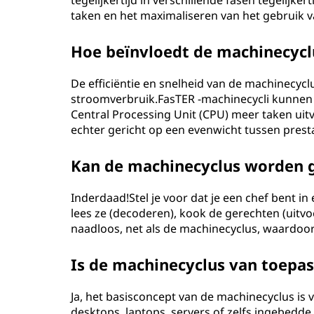
tegelijkertijd in verschillende fasen tegelijke
taken en het maximaliseren van het gebruik v
Hoe beïnvloedt de machinecycl
De efficiëntie en snelheid van de machinecyc
stroomverbruik.FasTER -machinecycli kunnen
Central Processing Unit (CPU) meer taken uitv
echter gericht op een evenwicht tussen prestat
Kan de machinecyclus worden g
Inderdaad!Stel je voor dat je een chef bent i
lees ze (decoderen), kook de gerechten (uitvo
naadloos, net als de machinecyclus, waardoo
Is de machinecyclus van toepas
Ja, het basisconcept van de machinecyclus is 
desktops, laptops, servers of zelfs ingebedde