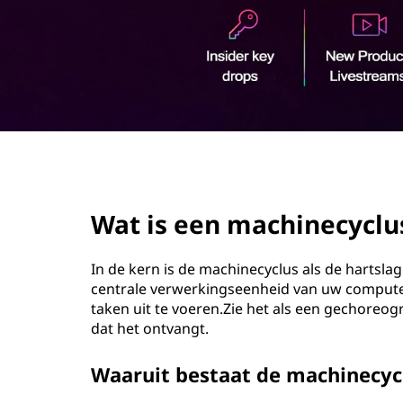
o
u
d
page hero 2/3
Wat is een machinecyclu
In de kern is de machinecyclus als de hartsla
centrale verwerkingseenheid van uw computer
taken uit te voeren.Zie het als een gechoreo
dat het ontvangt.
Waaruit bestaat de machinecyc