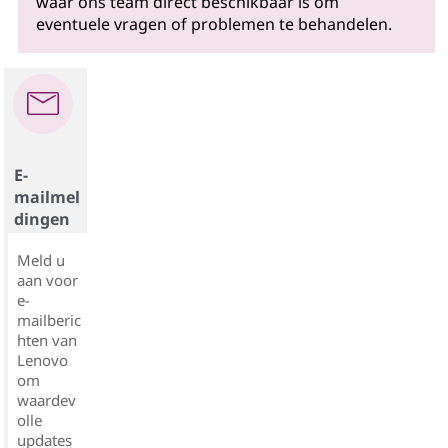
waar ons team direct beschikbaar is om
eventuele vragen of problemen te behandelen.
E-
mailmel
dingen
Meld u
aan voor
e-
mailberic
hten van
Lenovo
om
waardev
olle
updates