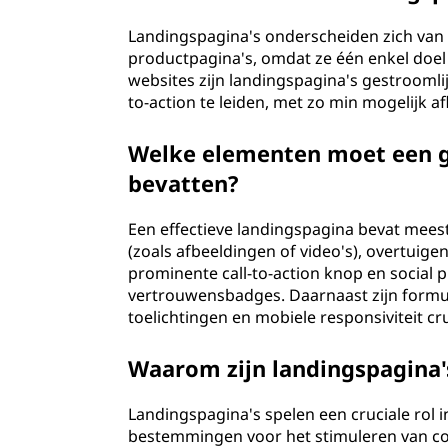
a
Landingspagina's onderscheiden zich van
productpagina's, omdat ze één enkel doel 
?
websites zijn landingspagina's gestrooml
to-action te leiden, met zo min mogelijk a
Welke elementen moet een 
bevatten?
Een effectieve landingspagina bevat meest
(zoals afbeeldingen of video's), overtuig
prominente call-to-action knop en social 
vertrouwensbadges. Daarnaast zijn formul
toelichtingen en mobiele responsiviteit cr
Waarom zijn landingspagina
Landingspagina's spelen een cruciale rol
bestemmingen voor het stimuleren van con