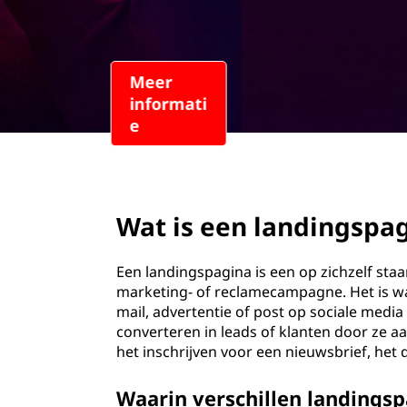
n
o
d
u
d
i
n
g
page hero 2/3
s
Wat is een landingspa
p
a
Een landingspagina is een op zichzelf sta
marketing- of reclamecampagne. Het is waa
g
mail, advertentie of post op sociale media
converteren in leads of klanten door ze a
i
het inschrijven voor een nieuwsbrief, he
n
Waarin verschillen landings