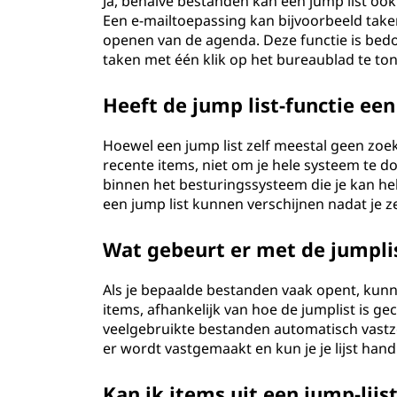
Ja, behalve bestanden kan een jump list oo
Een e-mailtoepassing kan bijvoorbeeld taken
openen van de agenda. Deze functie is bed
taken met één klik op het bureaublad te ton
Heeft de jump list-functie ee
Hoewel een jump list zelf meestal geen zoek
recente items, niet om je hele systeem te d
binnen het besturingssysteem die je kan he
een jump list kunnen verschijnen nadat je 
Wat gebeurt er met de jumplis
Als je bepaalde bestanden vaak opent, kunn
items, afhankelijk van hoe de jumplist is 
veelgebruikte bestanden automatisch vastze
er wordt vastgemaakt en kun je je lijst han
Kan ik items uit een jump-lijs