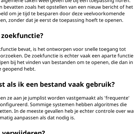
k algemene taken weergeven die bij een toepassing horen.
 bevatten zoals het opstellen van een nieuw bericht of het
oeld om je tijd te besparen door deze veelvoorkomende
en, zonder dat je eerst de toepassing hoeft te openen.
n zoekfunctie?
functie bevat, is het ontworpen voor snelle toegang tot
oorzoeken. De zoekfunctie is echter vaak een aparte functie
lpen bij het vinden van bestanden om te openen, die dan in
ze geopend hebt.
t als ik een bestand vaak gebruik?
en ze aan je jumplist worden vastgemaakt als 'frequente'
geconfigureerd. Sommige systemen hebben algoritmes die
tten. In de meeste gevallen heb je echter controle over wa
dmatig aanpassen als dat nodig is.
t verwijderen?