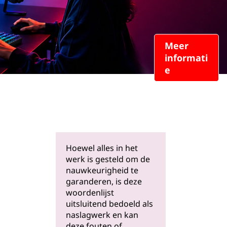
Meer
informati
e
Hoewel alles in het
werk is gesteld om de
nauwkeurigheid te
garanderen, is deze
e
woordenlijst
uitsluitend bedoeld als
naslagwerk en kan
deze fouten of