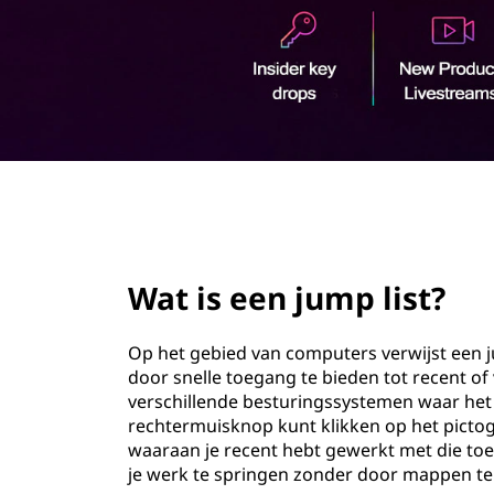
m
o
p
u
d
l
i
s
page hero 2/3
t
?
Wat is een jump list?
Op het gebied van computers verwijst een ju
door snelle toegang te bieden tot recent of 
verschillende besturingssystemen waar het 
rechtermuisknop kunt klikken op het pictog
waaraan je recent hebt gewerkt met die to
je werk te springen zonder door mappen te