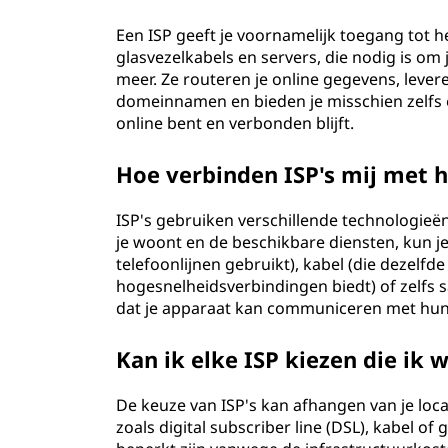
d
Een ISP geeft je voornamelijk toegang tot he
glasvezelkabels en servers, die nodig is om
e
meer. Ze routeren je online gegevens, levere
domeinnamen en bieden je misschien zelfs e
r
online bent en verbonden blijft.
(
Hoe verbinden ISP's mij met h
I
ISP's gebruiken verschillende technologieën
S
je woont en de beschikbare diensten, kun je 
telefoonlijnen gebruikt), kabel (die dezelfde 
P
hogesnelheidsverbindingen biedt) of zelfs sa
dat je apparaat kan communiceren met hun 
)
Kan ik elke ISP kiezen die ik w
?
De keuze van ISP's kan afhangen van je loca
zoals digital subscriber line (DSL), kabel of 