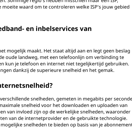
ten. Sommige regio's hebben misschien maar één ISP,
 de moeite waard om te controleren welke ISP's jouw gebied
eedband- en inbelservices van
et mogelijk maakt. Het staat altijd aan en legt geen beslag
 de oude landweg, met een telefoonlijn om verbinding te
 kun je telefoon en internet niet tegelijkertijd gebruiken.
angen dankzij de superieure snelheid en het gemak.
nternetsnelheid?
t verschillende snelheden, gemeten in megabits per second
 maximale snelheid voor het downloaden en uploaden van
en van invloed zijn op de werkelijke snelheden, waaronder
eiten van de internetprovider en de gebruikte technologie.
 mogelijke snelheden te bieden op basis van je abonnement