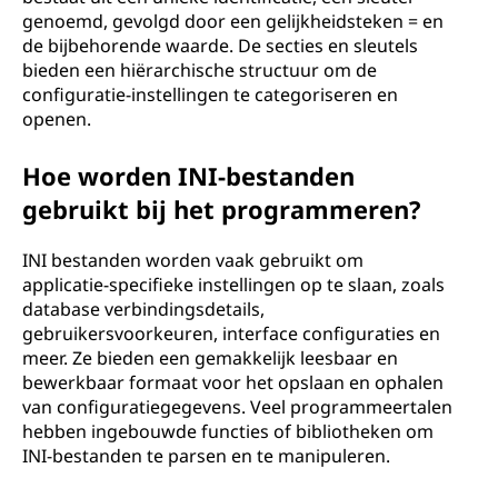
b
genoemd, gevolgd door een gelijkheidsteken = en
de bijbehorende waarde. De secties en sleutels
e
bieden een hiërarchische structuur om de
configuratie-instellingen te categoriseren en
s
openen.
t
Hoe worden INI-bestanden
gebruikt bij het programmeren?
a
n
INI bestanden worden vaak gebruikt om
applicatie-specifieke instellingen op te slaan, zoals
d
database verbindingsdetails,
gebruikersvoorkeuren, interface configuraties en
(
meer. Ze bieden een gemakkelijk leesbaar en
bewerkbaar formaat voor het opslaan en ophalen
I
van configuratiegegevens. Veel programmeertalen
hebben ingebouwde functies of bibliotheken om
N
INI-bestanden te parsen en te manipuleren.