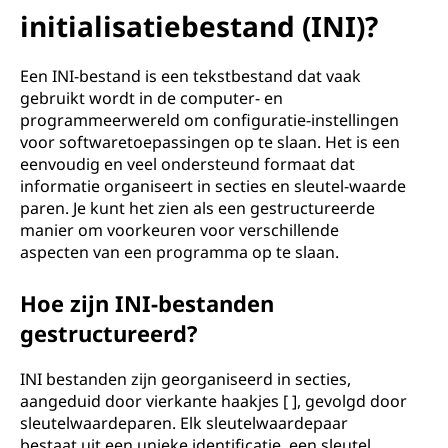
i
initialisatiebestand (INI)?
t
Een INI-bestand is een tekstbestand dat vaak
i
gebruikt wordt in de computer- en
programmeerwereld om configuratie-instellingen
a
voor softwaretoepassingen op te slaan. Het is een
eenvoudig en veel ondersteund formaat dat
l
informatie organiseert in secties en sleutel-waarde
i
paren. Je kunt het zien als een gestructureerde
manier om voorkeuren voor verschillende
s
aspecten van een programma op te slaan.
a
Hoe zijn INI-bestanden
gestructureerd?
t
INI bestanden zijn georganiseerd in secties,
i
aangeduid door vierkante haakjes [ ], gevolgd door
e
sleutelwaardeparen. Elk sleutelwaardepaar
bestaat uit een unieke identificatie, een sleutel