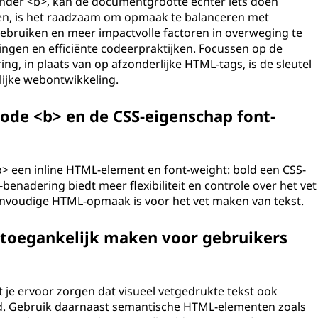
der <b>, kan de documentgrootte echter iets doen
en, is het raadzaam om opmaak te balanceren met
gebruiken en meer impactvolle factoren in overweging te
ingen en efficiënte codeerpraktijken. Focussen op de
ng, in plaats van op afzonderlijke HTML-tags, is de sleutel
lijke webontwikkeling.
 code <b> en de CSS-eigenschap font-
b> een inline HTML-element en font-weight: bold een CSS-
benadering biedt meer flexibiliteit en controle over het vet
eenvoudige HTML-opmaak is voor het vet maken van tekst.
 toegankelijk maken voor gebruikers
 je ervoor zorgen dat visueel vetgedrukte tekst ook
d. Gebruik daarnaast semantische HTML-elementen zoals