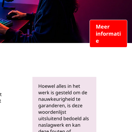
Meer
informati
e
Hoewel alles in het
werk is gesteld om de
t
nauwkeurigheid te
t
garanderen, is deze
woordenlijst
uitsluitend bedoeld als
naslagwerk en kan
deze fouten of