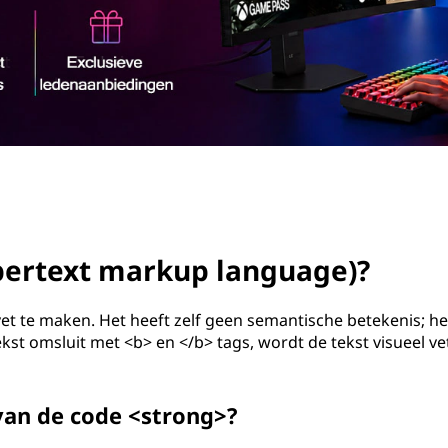
pertext markup language)?
t te maken. Het heeft zelf geen semantische betekenis; he
ekst omsluit met <b> en </b> tags, wordt de tekst visueel ve
van de code <strong>?