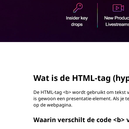
h
o
y
u
d
p
e
r
page hero 2/3
t
e
Wat is de HTML-tag (hy
x
De HTML-tag <b> wordt gebruikt om tekst ve
t
is gewoon een presentatie-element. Als je t
op de webpagina.
m
Waarin verschilt de code <b> 
a