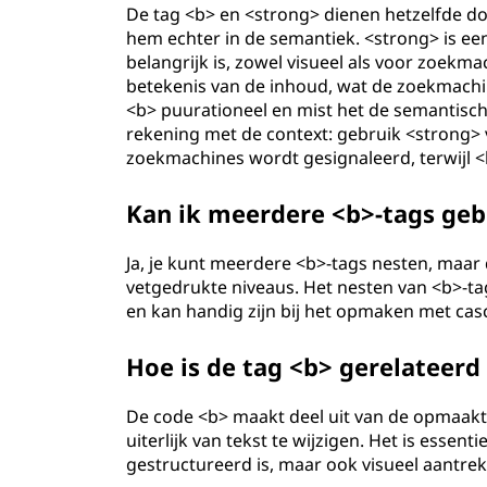
De tag <b> en <strong> dienen hetzelfde doel
r
hem echter in de semantiek. <strong> is een
belangrijk is, zowel visueel als voor zoekma
k
betekenis van de inhoud, wat de zoekmachin
<b> puurationeel en mist het de semantisc
u
rekening met de context: gebruik <strong> 
zoekmachines wordt gesignaleerd, terwijl <b>
p
l
Kan ik meerdere <b>-tags geb
a
Ja, je kunt meerdere <b>-tags nesten, maar 
vetgedrukte niveaus. Het nesten van <b>-ta
n
en kan handig zijn bij het opmaken met casc
g
Hoe is de tag <b> gerelateer
u
De code <b> maakt deel uit van de opmaakt
a
uiterlijk van tekst te wijzigen. Het is essen
gestructureerd is, maar ook visueel aantrek