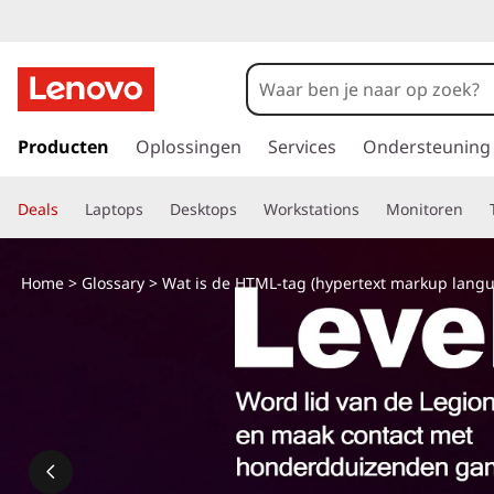
W
a
t
G
a
Producten
Oplossingen
Services
Ondersteuning
i
n
a
s
Deals
Laptops
Desktops
Workstations
Monitoren
a
r
d
d
Home
>
Glossary
> Wat is de HTML-tag (hypertext markup langu
e
e
h
o
t
o
f
a
d
i
g
n
h