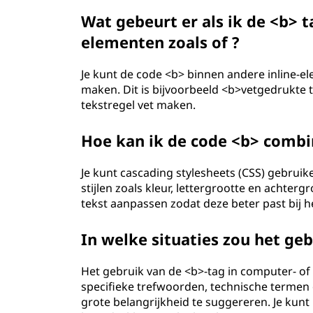
g
Wat gebeurt er als ik de <b> 
e
elementen zoals of ?
(
Je kunt de code <b> binnen andere inline-e
maken. Dit is bijvoorbeeld <b>vetgedrukte 
H
tekstregel vet maken.
T
Hoe kan ik de code <b> combi
M
Je kunt cascading stylesheets (CSS) gebru
L
stijlen zoals kleur, lettergrootte en achterg
tekst aanpassen zodat deze beter past bij he
)
In welke situaties zou het ge
?
Het gebruik van de <b>-tag in computer- of
specifieke trefwoorden, technische termen
grote belangrijkheid te suggereren. Je kun