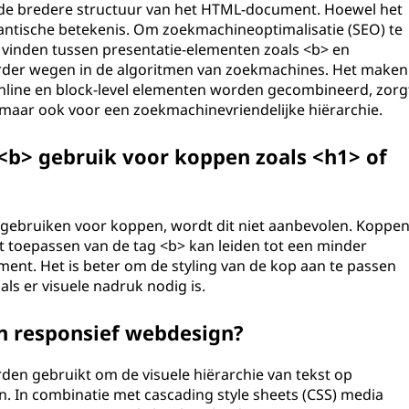
 de bredere structuur van het HTML-document. Hoewel het
mantische betekenis. Om zoekmachineoptimalisatie (SEO) te
e vinden tussen presentatie-elementen zoals <b> en
arder wegen in de algoritmen van zoekmachines. Het maken
inline en block-level elementen worden gecombineerd, zorg
t maar ook voor een zoekmachinevriendelijke hiërarchie.
 <b> gebruik voor koppen zoals <h1> of
 gebruiken voor koppen, wordt dit niet aanbevolen. Koppe
 toepassen van de tag <b> kan leiden tot een minder
ent. Het is beter om de styling van de kop aan te passen
ls er visuele nadruk nodig is.
an responsief webdesign?
den gebruikt om de visuele hiërarchie van tekst op
. In combinatie met cascading style sheets (CSS) media