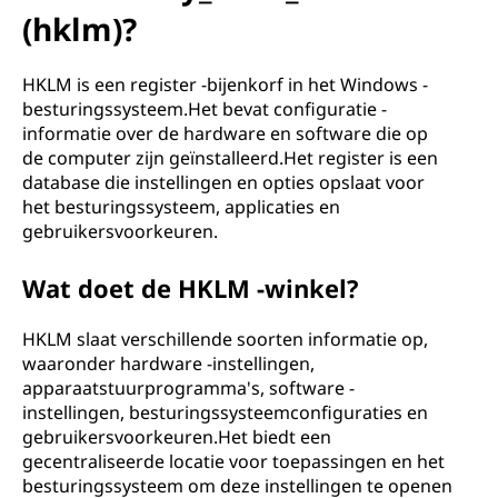
L
(hklm)?
O
HKLM is een register -bijenkorf in het Windows -
C
besturingssysteem.Het bevat configuratie -
informatie over de hardware en software die op
A
de computer zijn geïnstalleerd.Het register is een
database die instellingen en opties opslaat voor
L
het besturingssysteem, applicaties en
_
gebruikersvoorkeuren.
M
Wat doet de HKLM -winkel?
A
HKLM slaat verschillende soorten informatie op,
waaronder hardware -instellingen,
C
apparaatstuurprogramma's, software -
instellingen, besturingssysteemconfiguraties en
H
gebruikersvoorkeuren.Het biedt een
gecentraliseerde locatie voor toepassingen en het
I
besturingssysteem om deze instellingen te openen