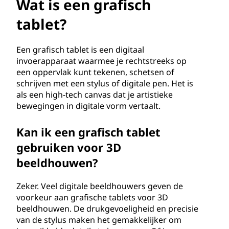
a
Wat is een grafisch
f
tablet?
i
Een grafisch tablet is een digitaal
invoerapparaat waarmee je rechtstreeks op
s
een oppervlak kunt tekenen, schetsen of
schrijven met een stylus of digitale pen. Het is
c
als een high-tech canvas dat je artistieke
bewegingen in digitale vorm vertaalt.
h
t
Kan ik een grafisch tablet
gebruiken voor 3D
a
beeldhouwen?
b
Zeker. Veel digitale beeldhouwers geven de
l
voorkeur aan grafische tablets voor 3D
beeldhouwen. De drukgevoeligheid en precisie
e
van de stylus maken het gemakkelijker om