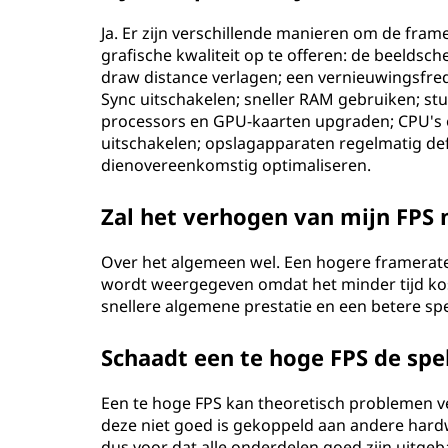
Ja. Er zijn verschillende manieren om de fram
grafische kwaliteit op te offeren: de beeldsch
draw distance verlagen; een vernieuwingsfreque
Sync uitschakelen; sneller RAM gebruiken; 
processors en GPU-kaarten upgraden; CPU's 
uitschakelen; opslagapparaten regelmatig de
dienovereenkomstig optimaliseren.
Zal het verhogen van mijn FPS
Over het algemeen wel. Een hogere framerate
wordt weergegeven omdat het minder tijd kost
snellere algemene prestatie en een betere spe
Schaadt een te hoge FPS de spe
Een te hoge FPS kan theoretisch problemen v
deze niet goed is gekoppeld aan andere har
dus voor dat alle onderdelen goed zijn uitgeb