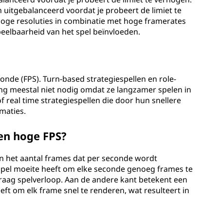
n uitgebalanceerd voordat je probeert de limiet te
hoge resoluties in combinatie met hoge framerates
eelbaarheid van het spel beïnvloeden.
nde (FPS). Turn-based strategiespellen en role-
ng meestal niet nodig omdat ze langzamer spelen in
of real time strategiespellen die door hun snellere
imaties.
 en hoge FPS?
 in het aantal frames dat per seconde wordt
spel moeite heeft om elke seconde genoeg frames te
traag spelverloop. Aan de andere kant betekent een
t om elk frame snel te renderen, wat resulteert in