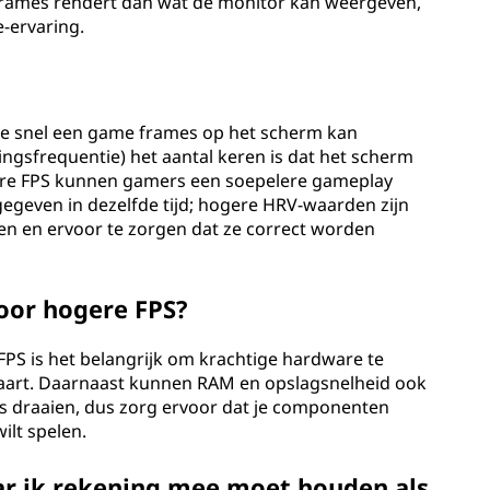
frames rendert dan wat de monitor kan weergeven,
-ervaring.
oe snel een game frames op het scherm kan
ingsfrequentie) het aantal keren is dat het scherm
ere FPS kunnen gamers een soepelere gameplay
geven in dezelfde tijd; hogere HRV-waarden zijn
en en ervoor te zorgen dat ze correct worden
oor hogere FPS?
PS is het belangrijk om krachtige hardware te
kaart. Daarnaast kunnen RAM en opslagsnelheid ook
es draaien, dus zorg ervoor dat je componenten
wilt spelen.
ar ik rekening mee moet houden als