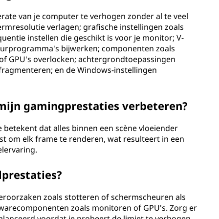
erate van je computer te verhogen zonder al te veel
ermresolutie verlagen; grafische instellingen zoals
ntie instellen die geschikt is voor je monitor; V-
stuurprogramma's bijwerken; componenten zoals
of GPU's overlocken; achtergrondtoepassingen
fragmenteren; en de Windows-instellingen
 mijn gamingprestaties verbeteren?
 betekent dat alles binnen een scène vloeiender
 om elk frame te renderen, wat resulteert in een
lervaring.
lprestaties?
eroorzaken zoals stotteren of schermscheuren als
dwarecomponenten zoals monitoren of GPU's. Zorg er
alanceerd voordat je probeert de limiet te verhogen.