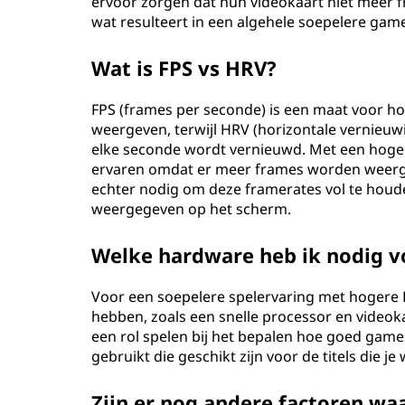
ervoor zorgen dat hun videokaart niet meer 
wat resulteert in een algehele soepelere game
Wat is FPS vs HRV?
FPS (frames per seconde) is een maat voor h
weergeven, terwijl HRV (horizontale vernieuw
elke seconde wordt vernieuwd. Met een hog
ervaren omdat er meer frames worden weerge
echter nodig om deze framerates vol te houd
weergegeven op het scherm.
Welke hardware heb ik nodig v
Voor een soepelere spelervaring met hogere F
hebben, zoals een snelle processor en video
een rol spelen bij het bepalen hoe goed gam
gebruikt die geschikt zijn voor de titels die je 
Zijn er nog andere factoren wa