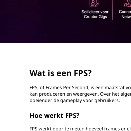
o
u
d
page hero 2/3
Wat is een FPS?
FPS, of Frames Per Second, is een maatstaf 
kan produceren en weergeven. Over het algem
boeiender de gameplay voor gebruikers.
Hoe werkt FPS?
FPS werkt door te meten hoeveel frames er 