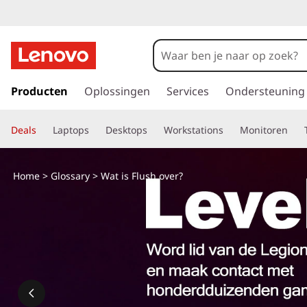
G
a
Producten
Oplossingen
Services
Ondersteuning
n
a
Deals
Laptops
Desktops
Workstations
Monitoren
a
r
d
Home
>
Glossary
> Wat is Flush over?
e
h
o
o
f
d
i
n
h