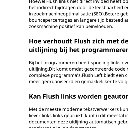
Hoewel Flush links niet direct invloed heef
het indirect bijdragen door de leesbaarheid e
in zoekmachineoptimalisatie (SEO).Betere geb
bouncepercentages en langere tijd besteed a
zoekmachine positief kan beïnvloeden.
Hoe verhoudt Flush zich met de
uitlijning bij het programmere
Bij het programmeren heeft spoeling links o
uitlijning.Dit komt omdat gecentreerde code mo
complexe programma's.Flush Left biedt een co
meer georganiseerd en gemakkelijker te volge
Kan Flush links worden geauto
Met de meeste moderne tekstverwerkers kunt u
liever links links gebruikt, kunt u dit meestal
documenten deze uitlijning automatisch gebru