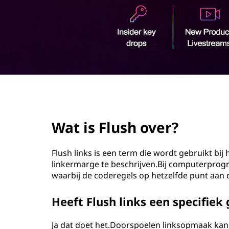
o
u
d
page hero 2/3
Wat is Flush over?
Flush links is een term die wordt gebruikt bij
linkermarge te beschrijven.Bij computerpro
waarbij de coderegels op hetzelfde punt aan 
Heeft Flush links een specifie
Ja dat doet het.Doorspoelen linksopmaak kan 