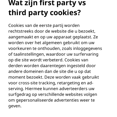
s
Wat zijn first party vs
t
third party cookies?
p
Cookies van de eerste partij worden
rechtstreeks door de website die u bezoekt,
a
aangemaakt en op uw apparaat geplaatst. Ze
worden over het algemeen gebruikt om uw
r
voorkeuren te onthouden, zoals inloggegevens
of taalinstellingen, waardoor uw surfervaring
t
op die site wordt verbeterd. Cookies van
y
derden worden daarentegen ingesteld door
andere domeinen dan de site die u op dat
v
moment bezoekt. Deze worden vaak gebruikt
voor cross-site tracking, retargeting en ad-
s
serving. Hiermee kunnen adverteerders uw
surfgedrag op verschillende websites volgen
t
om gepersonaliseerde advertenties weer te
geven.
h