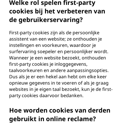
Welke rol spelen first-party
i
cookies bij het verbeteren van
r
de gebruikerservaring?
d
First-party cookies zijn als de persoonlijke
assistent van een website; ze onthouden je
p
instellingen en voorkeuren, waardoor je
surfervaring soepeler en persoonlijker wordt.
a
Wanneer je een website bezoekt, onthouden
first-party cookies je inloggegevens,
r
taalvoorkeuren en andere aanpassingsopties.
Dus als je er een hekel aan hebt om elke keer
t
opnieuw gegevens in te voeren of als je graag
websites in je eigen taal bezoekt, kun je de first-
y
party cookies daarvoor bedanken.
c
Hoe worden cookies van derden
o
gebruikt in online reclame?