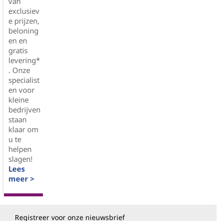
van
exclusiev
e prijzen,
beloning
en en
gratis
levering*
. Onze
specialist
en voor
kleine
bedrijven
staan
klaar om
u te
helpen
slagen!
Lees
meer >
Registreer voor onze nieuwsbrief