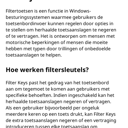
t
e
Filtertoetsen is een functie in Windows-
besturingssystemen waarmee gebruikers de
r
toetsenbordinvoer kunnen regelen door opties in
te stellen om herhaalde toetsaanslagen te negeren
s
of te vertragen. Het is ontworpen om mensen met
motorische beperkingen of mensen die moeite
l
hebben met typen door trillingen of onbedoelde
toetsaanslagen te helpen.
e
Hoe werken filtersleutels?
u
Filter Keys past het gedrag van het toetsenbord
t
aan om tegemoet te komen aan gebruikers met
specifieke behoeften. Indien ingeschakeld kan het
e
herhaalde toetsaanslagen negeren of vertragen.
Als een gebruiker bijvoorbeeld per ongeluk
l
meerdere keren op een toets drukt, kan Filter Keys
de extra toetsaanslagen negeren of een vertraging
s
introduceren tussen elke toetsaanslag om