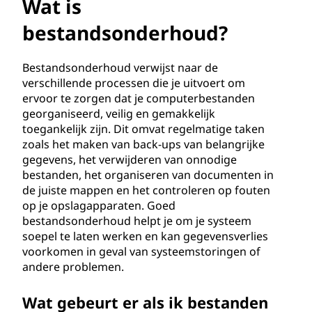
n
Wat is
d
bestandsonderhoud?
s
Bestandsonderhoud verwijst naar de
verschillende processen die je uitvoert om
o
ervoor te zorgen dat je computerbestanden
georganiseerd, veilig en gemakkelijk
n
toegankelijk zijn. Dit omvat regelmatige taken
zoals het maken van back-ups van belangrijke
d
gegevens, het verwijderen van onnodige
e
bestanden, het organiseren van documenten in
de juiste mappen en het controleren op fouten
r
op je opslagapparaten. Goed
bestandsonderhoud helpt je om je systeem
h
soepel te laten werken en kan gegevensverlies
voorkomen in geval van systeemstoringen of
o
andere problemen.
u
Wat gebeurt er als ik bestanden