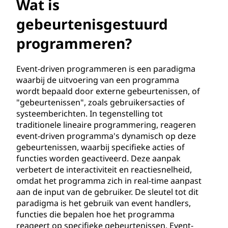
r
Wat is
t
gebeurtenisgestuurd
programmeren?
e
n
Event-driven programmeren is een paradigma
waarbij de uitvoering van een programma
i
wordt bepaald door externe gebeurtenissen, of
"gebeurtenissen", zoals gebruikersacties of
s
systeemberichten. In tegenstelling tot
traditionele lineaire programmering, reageren
g
event-driven programma's dynamisch op deze
gebeurtenissen, waarbij specifieke acties of
e
functies worden geactiveerd. Deze aanpak
verbetert de interactiviteit en reactiesnelheid,
s
omdat het programma zich in real-time aanpast
aan de input van de gebruiker. De sleutel tot dit
t
paradigma is het gebruik van event handlers,
functies die bepalen hoe het programma
u
reageert op specifieke gebeurtenissen. Event-