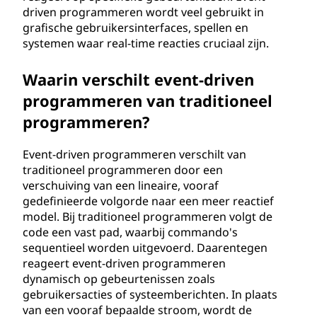
driven programmeren wordt veel gebruikt in
u
grafische gebruikersinterfaces, spellen en
r
systemen waar real-time reacties cruciaal zijn.
d
Waarin verschilt event-driven
programmeren van traditioneel
p
programmeren?
r
Event-driven programmeren verschilt van
o
traditioneel programmeren door een
verschuiving van een lineaire, vooraf
g
gedefinieerde volgorde naar een meer reactief
model. Bij traditioneel programmeren volgt de
r
code een vast pad, waarbij commando's
sequentieel worden uitgevoerd. Daarentegen
a
reageert event-driven programmeren
dynamisch op gebeurtenissen zoals
m
gebruikersacties of systeemberichten. In plaats
van een vooraf bepaalde stroom, wordt de