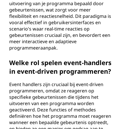
m
uitvoering van je programma bepaald door
gebeurtenissen, wat zorgt voor meer
e
flexibiliteit en reactiesnelheid. Dit paradigma is
vooral effectief in gebruikersinterfaces en
r
scenario's waar real-time reacties op
gebeurtenissen cruciaal zijn, en bevordert een
e
meer interactieve en adaptieve
programmeeraanpak.
n
Welke rol spelen event-handlers
?
in event-driven programmeren?
Event handlers zijn cruciaal bij event-driven
programmeren, omdat ze reageren op
specifieke gebeurtenissen die tijdens het
uitvoeren van een programma worden
geactiveerd. Deze functies of methodes
definiëren hoe het programma moet reageren
wanneer een bepaalde gebeurtenis optreedt,
en bieden zo een manier om gedrag aan te