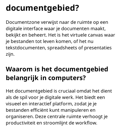
c
documentgebied?
u
Documentzone verwijst naar de ruimte op een
m
digitale interface waar je documenten maakt,
bekijkt en beheert. Het is het virtuele canvas waar
e
je bestanden tot leven komen, of het nu
tekstdocumenten, spreadsheets of presentaties
n
zijn.
t
Waarom is het documentgebied
g
belangrijk in computers?
e
Het documentgebied is cruciaal omdat het dient
als de spil voor je digitale werk. Het biedt een
b
visueel en interactief platform, zodat je je
bestanden efficiënt kunt manipuleren en
i
organiseren. Deze centrale ruimte verhoogt je
e
productiviteit en stroomlijnt de workflow.