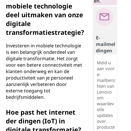
en.
mobiele technologie
deel uitmaken van onze
digitale
transformatiestrategie?
E-
mailmel
Investeren in mobiele technologie
dingen
is een belangrijk onderdeel van
digitale transformatie. Het zorgt
Meld u
voor een betere connectiviteit met
aan voor
klanten onderweg en kan de
e-
productiviteit van je personeel
mailberic
aanzienlijk verbeteren door
hten van
externe toegang tot
Lenovo
bedrijfsmiddelen.
om
waardev
olle
Hoe past het internet
updates
der dingen (IoT) in
over
producte
digitale transformatie?