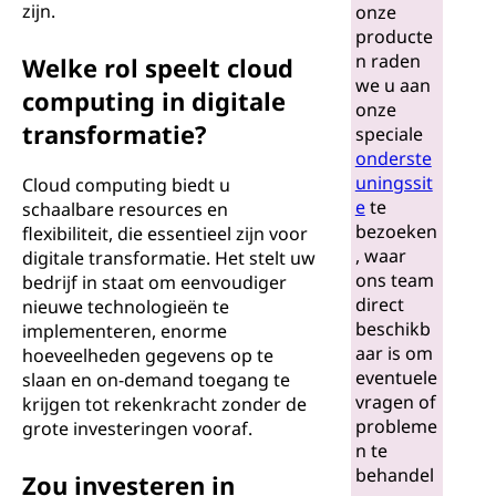
zijn.
onze
producte
n raden
Welke rol speelt cloud
we u aan
computing in digitale
onze
transformatie?
speciale
onderste
uningssit
Cloud computing biedt u
e
te
schaalbare resources en
bezoeken
flexibiliteit, die essentieel zijn voor
, waar
digitale transformatie. Het stelt uw
ons team
bedrijf in staat om eenvoudiger
direct
nieuwe technologieën te
beschikb
implementeren, enorme
aar is om
hoeveelheden gegevens op te
eventuele
slaan en on-demand toegang te
vragen of
krijgen tot rekenkracht zonder de
probleme
grote investeringen vooraf.
n te
behandel
Zou investeren in