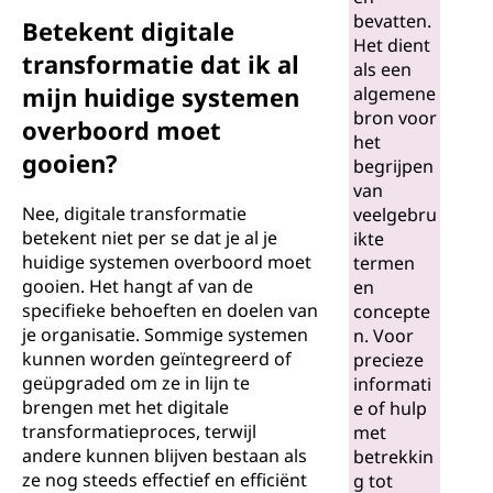
m
bevatten.
Betekent digitale
Het dient
transformatie dat ik al
a
als een
mijn huidige systemen
algemene
t
bron voor
overboord moet
het
gooien?
i
begrijpen
van
e
Nee, digitale transformatie
veelgebru
betekent niet per se dat je al je
ikte
?
huidige systemen overboord moet
termen
gooien. Het hangt af van de
en
specifieke behoeften en doelen van
concepte
je organisatie. Sommige systemen
n. Voor
kunnen worden geïntegreerd of
precieze
geüpgraded om ze in lijn te
informati
brengen met het digitale
e of hulp
transformatieproces, terwijl
met
andere kunnen blijven bestaan als
betrekkin
ze nog steeds effectief en efficiënt
g tot