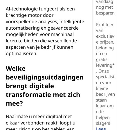
vandaag
nog met
AI-technologie fungeert als een
besparen
krachtige motor door
.
voorspellende analyses, intelligente
Profiteer
automatisering en geavanceerde
van
mogelijkheden voor machinaal
exclusiev
leren te bieden die verschillende
e prijzen,
aspecten van je bedrijf kunnen
beloning
optimaliseren.
en en
gratis
levering*
Welke
. Onze
beveiligingsuitdagingen
specialist
en voor
brengt digitale
kleine
transformatie met zich
bedrijven
staan
mee?
klaar om
u te
Naarmate u meer digitaal met
helpen
elkaar verbonden raakt, loopt u
slagen!
Lees
meer risico's op het gebied van