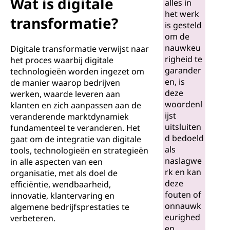
a
Wat is digitale
alles in
het werk
l
transformatie?
is gesteld
om de
e
nauwkeu
Digitale transformatie verwijst naar
righeid te
het proces waarbij digitale
t
garander
technologieën worden ingezet om
en, is
de manier waarop bedrijven
r
deze
werken, waarde leveren aan
woordenl
klanten en zich aanpassen aan de
a
ijst
veranderende marktdynamiek
uitsluiten
fundamenteel te veranderen. Het
n
d bedoeld
gaat om de integratie van digitale
als
tools, technologieën en strategieën
s
naslagwe
in alle aspecten van een
rk en kan
f
organisatie, met als doel de
deze
efficiëntie, wendbaarheid,
fouten of
o
innovatie, klantervaring en
onnauwk
algemene bedrijfsprestaties te
r
eurighed
verbeteren.
en