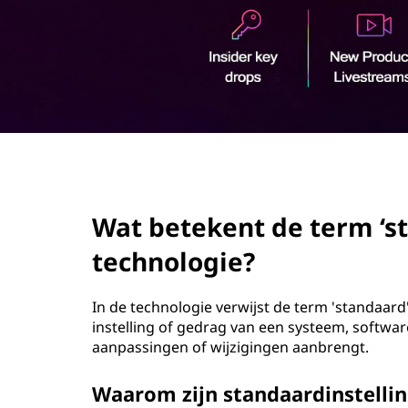
o
u
d
page hero 2/3
Wat betekent de term ‘st
technologie?
In de technologie verwijst de term 'standaard
instelling of gedrag van een systeem, software
aanpassingen of wijzigingen aanbrengt.
Waarom zijn standaardinstellin