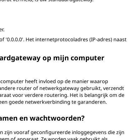
r.
of '0.0.0.0'. Het internetprotocoladres (IP-adres) naast
daardgateway op mijn computer
 computer heeft invloed op de manier waarop
andere router of netwerkgateway gebruikt, verzendt
aat voor verdere routering. Het is belangrijk om de
 een goede netwerkverbinding te garanderen.
namen en wachtwoorden?
ijn vooraf geconfigureerde inloggegevens die zijn
teem of apparaat. Ze worden vaak gebruikt als