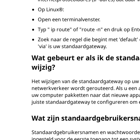
Op Linux®:
Open een terminalvenster.
Typ " ip route" of "route -n" en druk op Ente
Zoek naar de regel die begint met 'default' 
'via' is uw standaardgateway.
Wat gebeurt er als ik de stan
wijzig?
Het wijzigen van de standaardgateway op uw
netwerkverkeer wordt gerouteerd. Als u een 
uw computer pakketten naar dat nieuwe appar
juiste standaardgateway te configureren om
Wat zijn standaardgebruikers
Standaardgebruikersnamen en wachtwoorden z
ingesteld voor de eerste toegang tot een sys