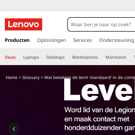
G
a
Producten
Oplossingen
Services
Ondersteuning
n
a
Deals
Laptops
Desktops
Workstations
Monitoren
a
r
d
Home
>
Glossary
> Wat betekent de term ‘standaard’ in de conte
e
h
o
o
f
d
i
n
h