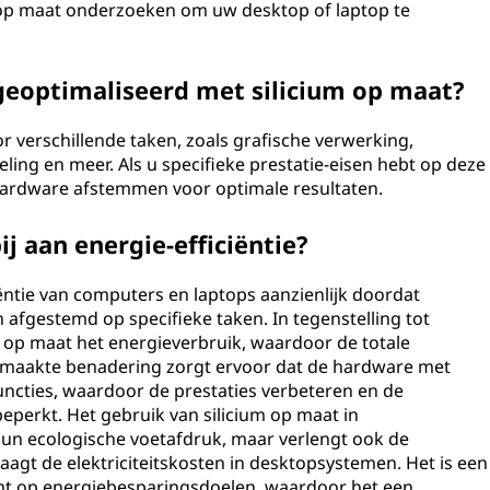
n op maat onderzoeken om uw desktop of laptop te
eoptimaliseerd met silicium op maat?
 verschillende taken, zoals grafische verwerking,
ling en meer. Als u specifieke prestatie-eisen hebt op deze
hardware afstemmen voor optimale resultaten.
j aan energie-efficiëntie?
iëntie van computers en laptops aanzienlijk doordat
gestemd op specifieke taken. In tegenstelling tot
m op maat het energieverbruik, waardoor de totale
maakte benadering zorgt ervoor dat de hardware met
uncties, waardoor de prestaties verbeteren en de
eperkt. Het gebruik van silicium op maat in
hun ecologische voetafdruk, maar verlengt ook de
laagt de elektriciteitskosten in desktopsystemen. Het is een
mt op energiebesparingsdoelen, waardoor het een