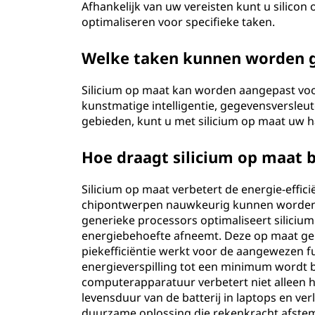
Afhankelijk van uw vereisten kunt u silico
optimaliseren voor specifieke taken.
Welke taken kunnen worden g
Silicium op maat kan worden aangepast voor
kunstmatige intelligentie, gegevensversleute
gebieden, kunt u met silicium op maat uw 
Hoe draagt silicium op maat bi
Silicium op maat verbetert de energie-effic
chipontwerpen nauwkeurig kunnen worden af
generieke processors optimaliseert siliciu
energiebehoefte afneemt. Deze op maat ge
piekefficiëntie werkt voor de aangewezen f
energieverspilling tot een minimum wordt b
computerapparatuur verbetert niet alleen 
levensduur van de batterij in laptops en ver
duurzame oplossing die rekenkracht afste