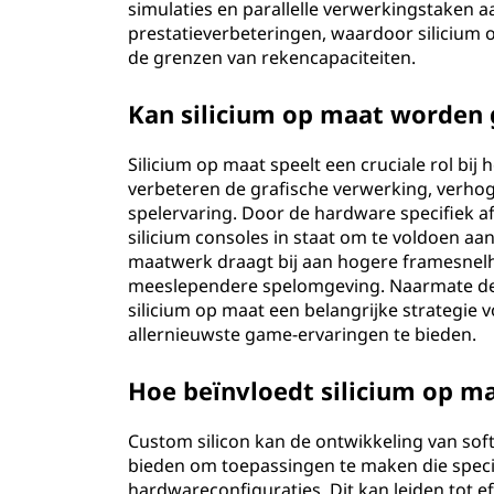
simulaties en parallelle verwerkingstaken a
prestatieverbeteringen, waardoor silicium 
de grenzen van rekencapaciteiten.
Kan silicium op maat worden 
Silicium op maat speelt een cruciale rol bi
verbeteren de grafische verwerking, verhog
spelervaring. Door de hardware specifiek a
silicium consoles in staat om te voldoen aa
maatwerk draagt bij aan hogere framesnelh
meeslependere spelomgeving. Naarmate de ga
silicium op maat een belangrijke strategie 
allernieuwste game-ervaringen te bieden.
Hoe beïnvloedt silicium op m
Custom silicon kan de ontwikkeling van sof
bieden om toepassingen te maken die speci
hardwareconfiguraties. Dit kan leiden tot e