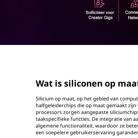
i
o
u
u
d
m
o
p
page hero 2/3
m
a
Wat is siliconen op maa
a
Silicium op maat, op het gebied van comput
t
halfgeleiderchips die op maat gemaakt zijn 
processors zorgen aangepaste siliciumchips
?
taakspecifieke functies. De integratie van
algemene functionaliteit, waardoor ze bet
een soepelere gebruikerservaring garande